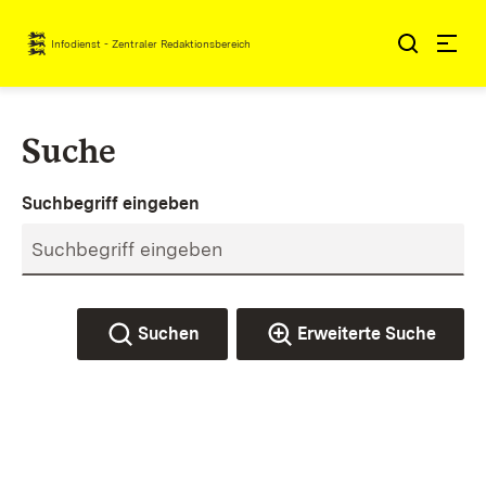
Zum Inhalt springen
Infodienst - Zentraler Redaktionsbereich
Suche
Suchbegriff eingeben
Suchen
Erweiterte Suche